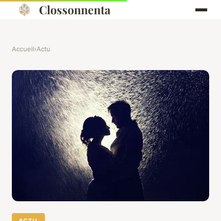
Clossonnenta
Accueil
›
Actu
ACTU