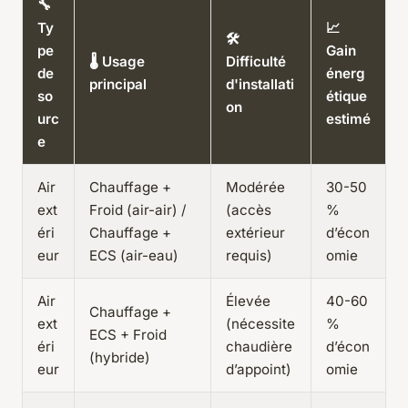
🔧
Ty
📈
🛠️
pe
Gain
🌡️ Usage
Difficulté
de
énerg
principal
d'installati
so
étique
on
urc
estimé
e
Air
Chauffage +
Modérée
30-50
ext
Froid (air-air) /
(accès
%
éri
Chauffage +
extérieur
d’écon
eur
ECS (air-eau)
requis)
omie
Air
Élevée
40-60
Chauffage +
ext
(nécessite
%
ECS + Froid
éri
chaudière
d’écon
(hybride)
eur
d’appoint)
omie