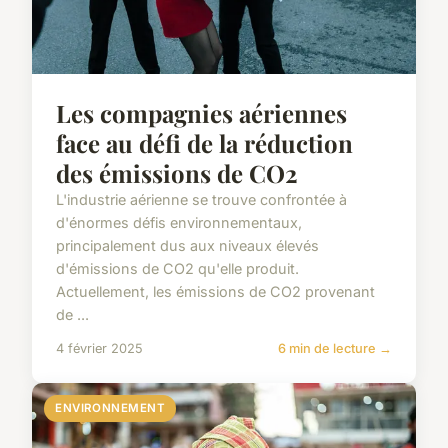
Les compagnies aériennes
face au défi de la réduction
des émissions de CO2
L'industrie aérienne se trouve confrontée à
d'énormes défis environnementaux,
principalement dus aux niveaux élevés
d'émissions de CO2 qu'elle produit.
Actuellement, les émissions de CO2 provenant
de ...
4 février 2025
6 min de lecture →
ENVIRONNEMENT