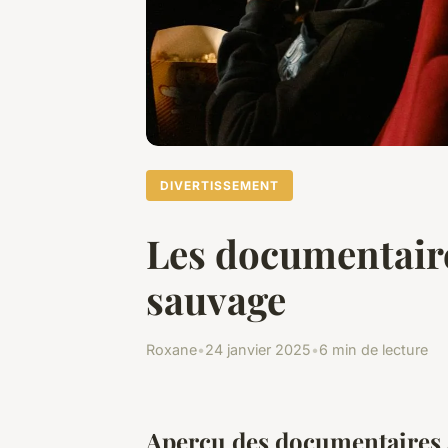
DIVERTISSEMENT
Les documentaire
sauvage
Roxane
•
24 janvier 2025
•
6 min de lecture
Aperçu des documentaires 